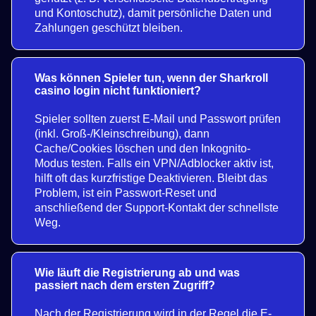
und Kontoschutz), damit persönliche Daten und
Zahlungen geschützt bleiben.
Was können Spieler tun, wenn der Sharkroll
casino login nicht funktioniert?
Spieler sollten zuerst E-Mail und Passwort prüfen
(inkl. Groß-/Kleinschreibung), dann
Cache/Cookies löschen und den Inkognito-
Modus testen. Falls ein VPN/Adblocker aktiv ist,
hilft oft das kurzfristige Deaktivieren. Bleibt das
Problem, ist ein Passwort-Reset und
anschließend der Support-Kontakt der schnellste
Weg.
Wie läuft die Registrierung ab und was
passiert nach dem ersten Zugriff?
Nach der Registrierung wird in der Regel die E-