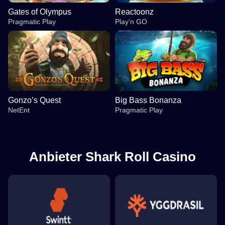
Gates of Olympus
Reactoonz
Pragmatic Play
Play’n GO
Gonzo’s Quest
Big Bass Bonanza
NetEnt
Pragmatic Play
Anbieter Shark Roll Casino
Lightning Dice
Tower X
Gates of Olympus
Monopoly Live
Boom or Bust
Reactoonz
Evolution Gaming
Smart Soft
Pragmatic Play
Evolution Gaming
BGaming
Play’n GO