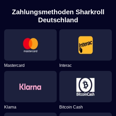
Zahlungsmethoden Sharkroll
Deutschland
Mastercard
Interac
Klarna
Bitcoin Cash