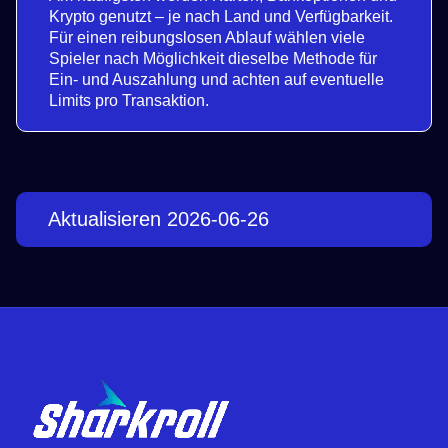
Krypto genutzt – je nach Land und Verfügbarkeit.
Für einen reibungslosen Ablauf wählen viele
Spieler nach Möglichkeit dieselbe Methode für
Ein- und Auszahlung und achten auf eventuelle
Limits pro Transaktion.
Aktualisieren 2026-06-26