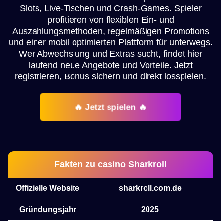
Slots, Live-Tischen und Crash-Games. Spieler
profitieren von flexiblen Ein- und
Auszahlungsmethoden, regelmäßigen Promotions
und einer mobil optimierten Plattform für unterwegs.
Wer Abwechslung und Extras sucht, findet hier
laufend neue Angebote und Vorteile. Jetzt
registrieren, Bonus sichern und direkt losspielen.
🔥 Jetzt spielen 🔥
Fakten zu casino Sharkroll
Offizielle Website
sharkroll.com.de
Gründungsjahr
2025