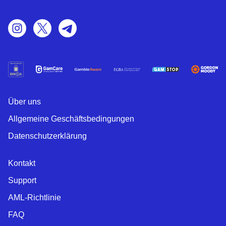
Über uns
Allgemeine Geschäftsbedingungen
Datenschutzerklärung
Kontakt
Support
AML-Richtlinie
FAQ