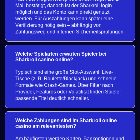
Mail bestätigt, danach ist der Sharkroll login
möglich und das Konto kann direkt genutzt
werden. Für Auszahlungen kann später eine
Verifizierung nötig sein – abhängig von
Zahlungsweg und internen Sicherheitsprüfungen.
Welche Spielarten erwarten Spieler bei
Sharkroll casino online?
Typisch sind eine große Slot-Auswahl, Live-
Tische (z. B. Roulette/Blackjack) und schnelle
Formate wie Crash-Games. Über Filter nach
Provider, Features oder Volatilität finden Spieler
passende Titel deutlich schneller.
Welche Zahlungen sind im Sharkroll online
casino am relevantesten?
Am häufigsten werden Karten, Bankoptionen und