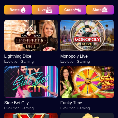
Beste
Live
Crash
Slots
Lightning Dice
Monopoly Live
Evolution Gaming
Evolution Gaming
Side Bet City
Funky Time
Evolution Gaming
Evolution Gaming